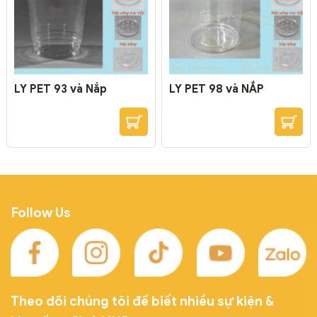
LY PET 93 và Nắp
LY PET 98 và NẮP
Follow Us
Theo dõi chúng tôi để biết nhiều sự kiện &