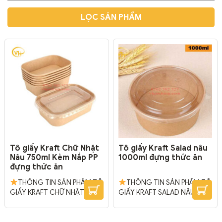
LỌC SẢN PHẨM
Tô giấy Kraft Chữ Nhật
Tô giấy Kraft Salad nâu
Nâu 750ml Kèm Nắp PP
1000ml đựng thức ăn
đựng thức ăn
THÔNG TIN SẢN PHẨM TÔ
THÔNG TIN SẢN PHẨM TÔ
GIẤY KRAFT CHỮ NHẬT
GIẤY KRAFT SALAD NÂU
750ML Chất liệu: Giấy Kraft
ĐỰNG THỨC ĂN + Chất liệu:
TÔ GIẤY KRAFT CHỮ
Giấy Kraft + Kích