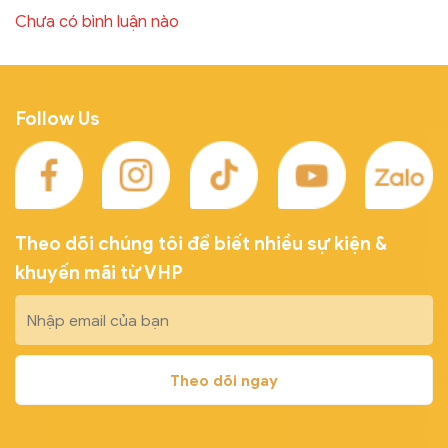
Chưa có bình luận nào
Follow Us
Theo dõi chúng tôi để biết nhiều sự kiện &
khuyến mãi từ VHP