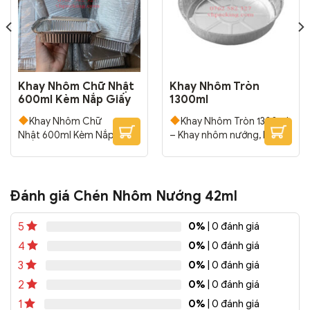
Khay Nhôm Chữ Nhật
Khay Nhôm Tròn
600ml Kèm Nắp Giấy
1300ml
Khay Nhôm Chữ
Khay Nhôm Tròn 1300ml
Nhật 600ml Kèm Nắp Giấy
– Khay nhôm nướng, hấp
Sản phẩm dùng 1 lần, tiện
các loại bánh, thịt, cá, rau
lợi, tiết kiệt thời gian lau
củ… Sản phẩm dùng 1 lần,
rửa. Phù hợp nướng bánh;
tiện lợi, tiết kiệt thời gian
nướng, hấp các loại thịt,
lau rửa. Phù hợp nướng
Đánh giá Chén Nhôm Nướng 42ml
cá…
Kích thước: Dài
bánh…
Kích
171mm x Rộng 133mm x
thước: Đường kính 229mm
0%
| 0 đánh giá
5
Cao 45mm
Đóng
x Cao 46mm
Đóng
0%
| 0 đánh giá
4
gói: 1,000 bộ/thùng
gói: 500 bộ/thùng
0%
| 0 đánh giá
3
0%
| 0 đánh giá
2
0%
| 0 đánh giá
1