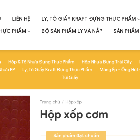
U
LIÊN HỆ
LY, TÔ GIẤY KRAFT ĐỰNG THỰC PHẨM
THỰC PHẨM
BỘ SẢN PHẨM LY VÀ NẮP
SẢN PHẨM 
a
Hộp & Tô Nhựa Đựng Thực Phẩm
Hộp Nhựa Đựng Trái Cây
Nhựa PP
Ly, Tô Giấy Kraft Đựng Thực Phẩm
Màng Ép - Ống Hút-
Túi Giấy
Trang chủ
/
Hộp xốp
Hộp xốp cơm
Sản phẩm đạt chuẩn