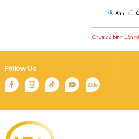
Anh
C
Chưa có bình luận n
Follow Us