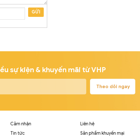
GỬI
iều sự kiện & khuyến mãi từ VHP
Cảm nhận
Liên hệ
Tin tức
Sản phẩm khuyến mại