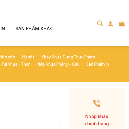
IN
SẢN PHẨM KHÁC
Hộp xốp
Hủ sốt
Khay Nhựa Đựng Thực Phẩm
 Túi Nhựa - Thun
Nắp Nhựa Phẳng - Cầu
Sản Phẩm In
Nhập khẩu
chính hãng