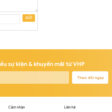
GỬI
iều sự kiện & khuyến mãi từ VHP
Cảm nhận
Liên hệ