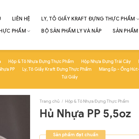
U
LIÊN HỆ
LY, TÔ GIẤY KRAFT ĐỰNG THỰC PHẨM
THỰC PHẨM
BỘ SẢN PHẨM LY VÀ NẮP
SẢN PHẨM 
a
Hộp & Tô Nhựa Đựng Thực Phẩm
Hộp Nhựa Đựng Trái Cây
Nhựa PP
Ly, Tô Giấy Kraft Đựng Thực Phẩm
Màng Ép - Ống Hút-
Túi Giấy
Trang chủ
/
Hộp & Tô Nhựa Đựng Thực Phẩm
Hủ Nhựa PP 5,5oz
Sản phẩm đạt chuẩn