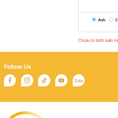
Anh
C
Chưa có bình luận n
Follow Us