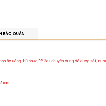
N BẢO QUẢN
anh ăn uống. Hủ nhựa PP 2oz chuyên dùng để đựng sốt, nước 
61 mm