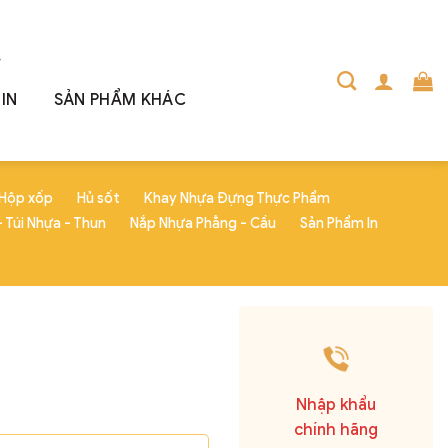
IN
SẢN PHẨM KHÁC
Hộp xốp
Hủ sốt
Khay Nhựa Đựng Thực Phẩm
 Túi Nhựa - Thun
Nắp Nhựa Phẳng - Cầu
Sản Phẩm In
Nhập khẩu
chính hãng