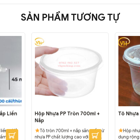
SẢN PHẨM TƯƠNG TỰ
ắp Liền
Hộp Nhựa PP Tròn 700ml +
Tô Nhựa
Nắp
liền – Hủ
Tô tròn 700ml + nắp sản xuất từ
Hộp nhự
hấm
nhựa PP chất lượng cao với chất
dụng rộng 