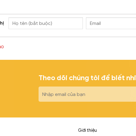
hị
ào
Theo dõi chúng tôi để biết nh
Giới thiệu