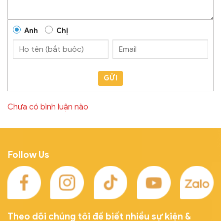
Anh
Chị
GỬI
Chưa có bình luận nào
Follow Us
Theo dõi chúng tôi để biết nhiều sự kiện &