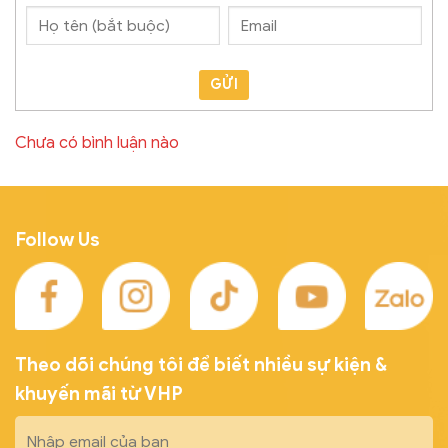
GỬI
Chưa có bình luận nào
Follow Us
Theo dõi chúng tôi để biết nhiều sự kiện &
khuyến mãi từ VHP