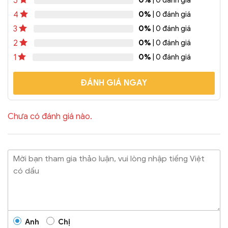
5
Gói: 1000 cái/Bao
thể dùng để ép miệng ly dễ
0%
| 0 đánh giá
4
dàng.
Có thể In được
Logo cửa hàng...
0%
| 0 đánh giá
3
0%
| 0 đánh giá
2
0%
| 0 đánh giá
1
ĐÁNH GIÁ NGAY
Chưa có đánh giá nào.
Anh
Chị