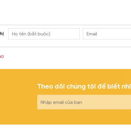
hị
ào
Theo dõi chúng tôi để biết nh