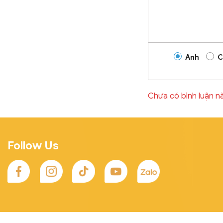
Anh
C
Chưa có bình luận n
Follow Us