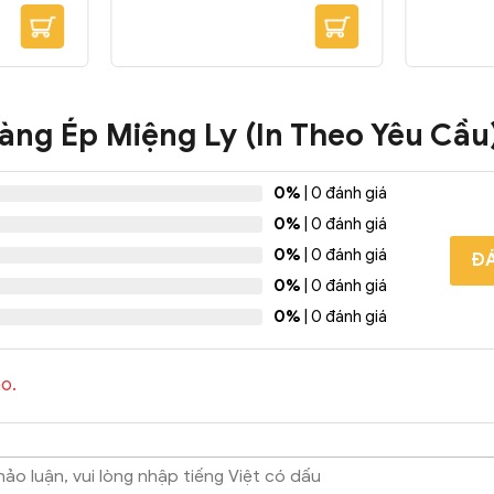
bao Màu
trong các chuỗi cafe, sinh tố với
màu sắc đa dạng: trắng, đen, đỏ,
vàng ... đảm bảo an toàn vệ sinh
thực phẩm. Đóng gói: 5kg/bao
àng Ép Miệng Ly (In Theo Yêu Cầu
0%
| 0 đánh giá
0%
| 0 đánh giá
0%
| 0 đánh giá
ĐÁ
0%
| 0 đánh giá
0%
| 0 đánh giá
o.