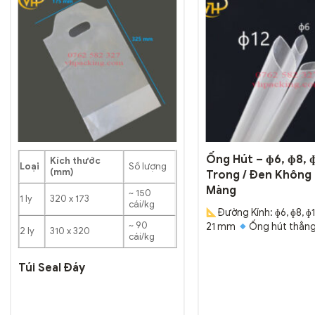
Ống Hút – ɸ6, ɸ8, 
Kích thước
Loại
Số lượng
(mm)
Trong / Đen Không
Màng
~ 150
1 ly
320 x 173
cái/kg
Đường Kính: ɸ6, ɸ8, ɸ
~ 90
21 mm
Ống hút thẳng
2 ly
310 x 320
cái/kg
gồm nhiều kích thước ɸ 6,
Thường dùng trong các
Túi Seal Đáy
cafe, trà sữa, sinh tố 
ép miệng ly hoặc nắp 
Sản phẩm được sản x
công nghệ cao cấp, bả