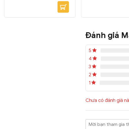
sinh.
Đóng gói: 5kg/
Kích thước Giá bán...
Đánh giá M
5
4
3
2
1
Chưa có đánh giá nà