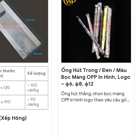
Ống Hút Trong / Đen / Màu
h thước
Số lượng
m)
Bọc Màng OPP In Hình, Logo
– ɸ6, ɸ8, ɸ12
~ 150
 x 130
cái/kg
Ống hút thẳng, nhọn bọc màng
~ 90
OPP in hình logo theo yêu cầu gồm
 x 190
cái/kg
nhiều kích thước ɸ6, ɸ8, ɸ12.
Thường dùng trong các chuỗi
 (Xếp Hông)
cafe, sinh tố với màu sắc đa dạng
và đảm bảo an toàn vệ sinh thực
phẩm. In logo lên màng ống hút
giúp nâng cao giá trị và góp...