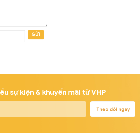
GỬI
iều sự kiện & khuyến mãi từ VHP