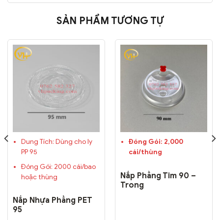
SẢN PHẨM TƯƠNG TỰ
Dung Tích: Dùng cho ly
Đóng Gói: 2,000
PP 95
cái/thùng
Đóng Gói: 2000 cái/bao
Nắp Phẳng Tim 90 –
hoặc thùng
Trong
Nắp Nhựa Phẳng PET
95