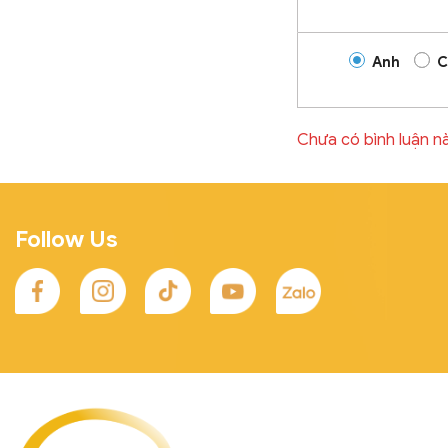
Anh
C
Chưa có bình luận n
Follow Us