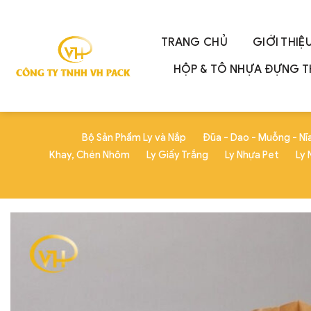
Skip
to
content
TRANG CHỦ
GIỚI THIỆ
HỘP & TÔ NHỰA ĐỰNG 
Bộ Sản Phẩm Ly và Nắp
Đũa - Dao - Muỗng - Nĩ
Khay, Chén Nhôm
Ly Giấy Trắng
Ly Nhựa Pet
Ly 