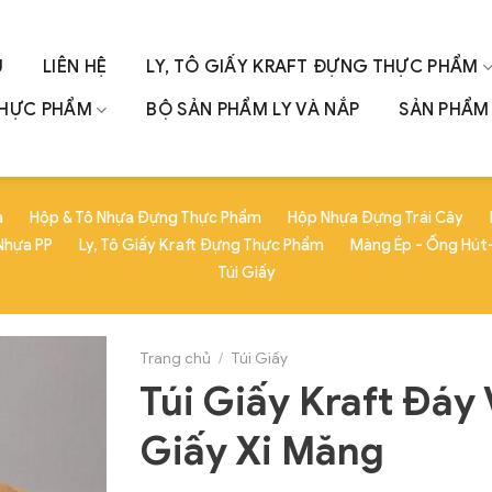
U
LIÊN HỆ
LY, TÔ GIẤY KRAFT ĐỰNG THỰC PHẨM
THỰC PHẨM
BỘ SẢN PHẨM LY VÀ NẮP
SẢN PHẨM 
a
Hộp & Tô Nhựa Đựng Thực Phẩm
Hộp Nhựa Đựng Trái Cây
Nhựa PP
Ly, Tô Giấy Kraft Đựng Thực Phẩm
Màng Ép - Ống Hút-
Túi Giấy
Trang chủ
/
Túi Giấy
Túi Giấy Kraft Đáy 
Giấy Xi Măng