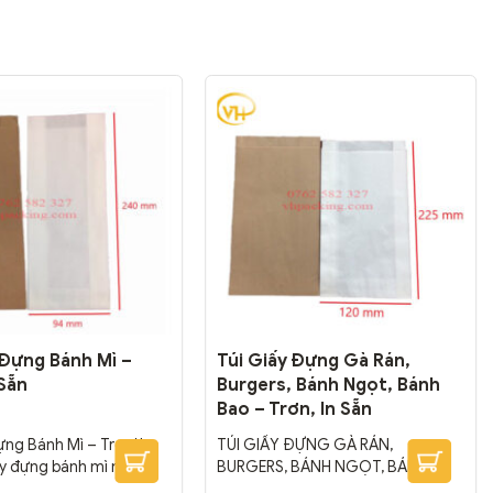
 Đựng Bánh Mì –
Túi Giấy Đựng Gà Rán,
 Sẵn
Burgers, Bánh Ngọt, Bánh
Bao – Trơn, In Sẵn
ựng Bánh Mì – Trơn/ In
TÚI GIẤY ĐỰNG GÀ RÁN,
ấy đựng bánh mì nói
BURGERS, BÁNH NGỌT, BÁNH
 như túi giấy đựng thực
BAO,… Túi giấy đựng gà rán,