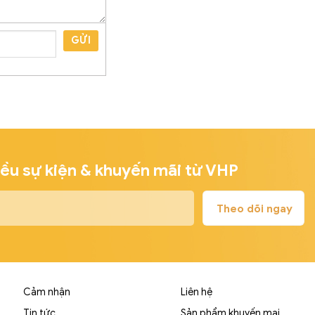
GỬI
iều sự kiện & khuyến mãi từ VHP
Cảm nhận
Liên hệ
Tin tức
Sản phẩm khuyến mại