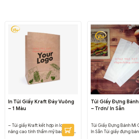
In Túi Giấy Kraft Đáy Vuông
Túi Giấy Đựng Bánh
– 1 Màu
– Trơn/ In Sẵn
– Túi giấy Kraft kết hợp in logo
Túi Giấy Đựng Bánh Mì 
nâng cao tính thẩm mỹ bao bì sản
In Sẵn Túi giấy đựng bán
phẩm. Đồng thời, in logo lên túi
riêng cũng như túi giấy