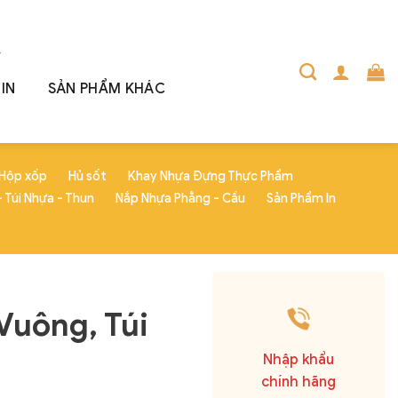
IN
SẢN PHẨM KHÁC
Hộp xốp
Hủ sốt
Khay Nhựa Đựng Thực Phẩm
 Túi Nhựa - Thun
Nắp Nhựa Phẳng - Cầu
Sản Phẩm In
Vuông, Túi
Nhập khẩu
chính hãng