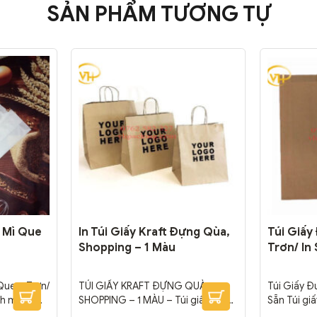
SẢN PHẨM TƯƠNG TỰ
 Mì Que
In Túi Giấy Kraft Đựng Qùa,
Túi Giấy
Shopping – 1 Màu
Trơn/ In
Que – Trơn/
TÚI GIẤY KRAFT ĐỰNG QUÀ,
Túi Giấy Đ
h mì nói
SHOPPING – 1 MÀU – Túi giấy Kraft
Sẵn Túi gi
 đựng thực
kết hợp in logo nâng cao tính
riêng cũng