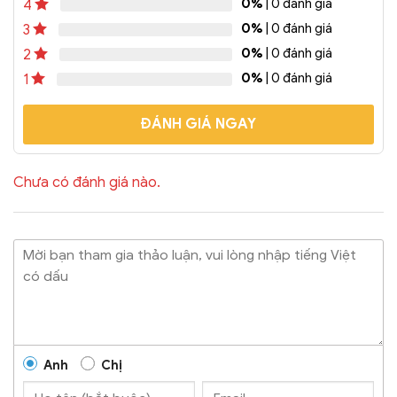
0%
| 0 đánh giá
4
mặn hoặc ngọt, bánh kem,
bên trong sẽ được bảo...
bánh bông lan…
Thân
0%
| 0 đánh giá
3
thiện với môi trường,
0%
| 0 đánh giá
2
phân...
0%
| 0 đánh giá
1
ĐÁNH GIÁ NGAY
Chưa có đánh giá nào.
Anh
Chị