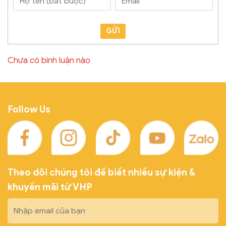
GỬI
Chưa có bình luận nào
Follow Us
Theo dõi chúng tôi để biết nhiều sự kiện &
khuyến mãi từ VHP