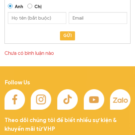
Anh
Chị
GỬI
Chưa có bình luận nào
Follow Us
Theo dõi chúng tôi để biết nhiều sự kiện &
khuyến mãi từ VHP