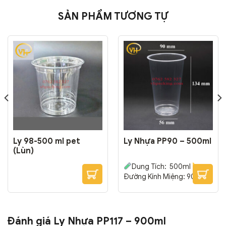
SẢN PHẨM TƯƠNG TỰ
Ly 98-500 ml pet
Ly Nhựa PP90 – 500ml
(Lùn)
Dung Tích: 500ml
Đường Kính Miệng: 90 mm
– Đường Kính Đáy: 56 mm
– Cao: 134 mm
Thường
được dùng trong các hệ
thống & cửa hàng trà sữa,
Đánh giá Ly Nhựa PP117 – 900ml