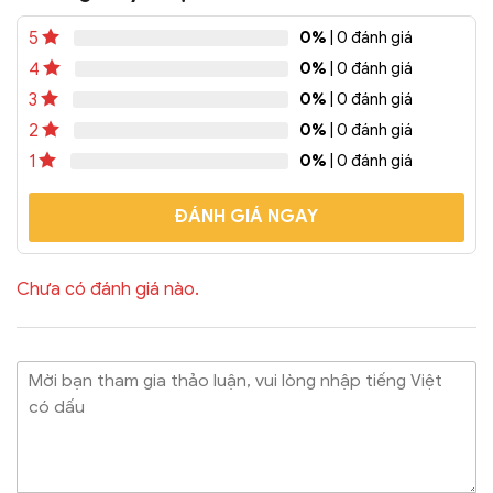
coffee, rau má, sinh tố,
nước ép trái cây.
Có thể
0%
| 0 đánh giá
5
dùng để ép miệng ly dễ
0%
| 0 đánh giá
4
dàng.
Có thể In được
Logo cửa hàng và hệ...
0%
| 0 đánh giá
3
0%
| 0 đánh giá
2
0%
| 0 đánh giá
1
ĐÁNH GIÁ NGAY
Chưa có đánh giá nào.