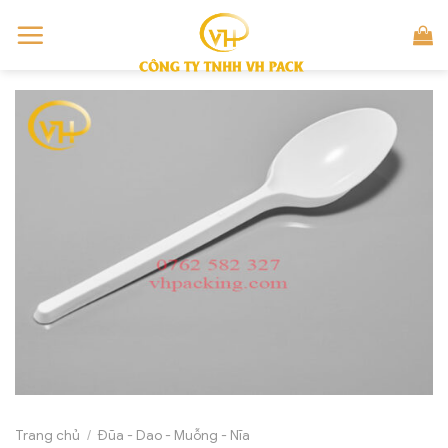
Skip
to
content
Trang chủ
/
Đũa - Dao - Muỗng - Nĩa