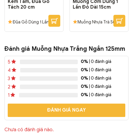
Kèm Tăm, Đũa Gỗ
Muỗng Cơm Dùng 1
Tách 20 cm
Lần Đỏ Dài 15cm
Đũa Gỗ Dùng 1 Lần
Muỗng Nhựa Trà Sữa,
Kèm Tăm, Đũa Gỗ Tách
Muỗng Cơm Dùng 1 Lần
Chiều dài: 20 cm Gia công
Đỏ Dài 15cm dùng được
chất lượng cao, đũa đều,
cho ly trà sữa, sinh tố, rau
không xước. Đũa kèm tăm
má, nước ép dung tích
Đánh giá Muỗng Nhựa Trắng Ngắn 125mm
đóng gói riêng đảm bảo vệ
360ml, 500ml; Muỗng cơm,
sinh, tiện lợi.
mì, cháo, soup, thức ăn
0%
| 0 đánh giá
5
mang đi.
Đóng Gói:
5000 cái/thùng
0%
| 0 đánh giá
4
0%
| 0 đánh giá
3
0%
| 0 đánh giá
2
0%
| 0 đánh giá
1
ĐÁNH GIÁ NGAY
Chưa có đánh giá nào.