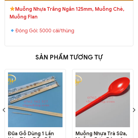
Muỗng Nhựa Trắng Ngắn 125mm, Muỗng Chè,
Muỗng Flan
Đóng Gói: 5000 cái/thùng
SẢN PHẨM TƯƠNG TỰ
Đũa Gỗ Dùng 1 Lần
Muỗng Nhựa Trà Sữa,