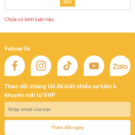
GỬI
Chưa có bình luận nào
Follow Us
Theo dõi chúng tôi để biết nhiều sự kiện &
khuyến mãi từ VHP