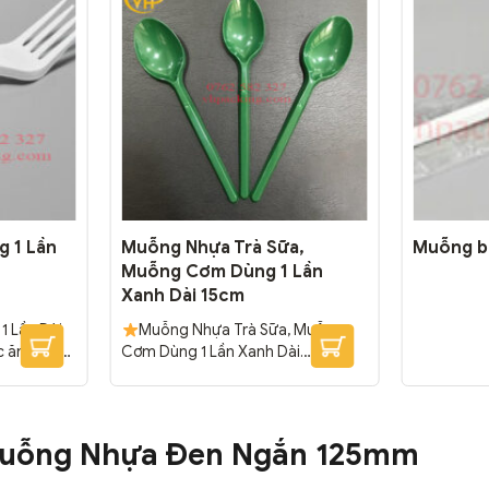
g 1 Lần
Muỗng Nhựa Trà Sữa,
Muỗng b
Muỗng Cơm Dùng 1 Lần
Xanh Dài 15cm
1 Lần Dài
Muỗng Nhựa Trà Sữa, Muỗng
ức ăn mang
Cơm Dùng 1 Lần Xanh Dài
úc lắc, mì
15cm dùng được cho ly trà sữa,
ng dùng 1
sinh tố, rau má, nước ép dung tích
ng trong
360ml, 500ml; Muỗng cơm, mì,
ắm trại.
cháo, soup, thức ăn mang đi.
Muỗng Nhựa Đen Ngắn 125mm
ng
Đóng Gói: 5000 cái/thùng