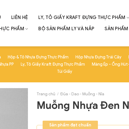
U
LIÊN HỆ
LY, TÔ GIẤY KRAFT ĐỰNG THỰC PHẨM
THỰC PHẨM
BỘ SẢN PHẨM LY VÀ NẮP
SẢN PHẨM 
a
Hộp & Tô Nhựa Đựng Thực Phẩm
Hộp Nhựa Đựng Trái Cây
Nhựa PP
Ly, Tô Giấy Kraft Đựng Thực Phẩm
Màng Ép - Ống Hút-
Túi Giấy
Trang chủ
/
Đũa - Dao - Muỗng - Nĩa
Muỗng Nhựa Đen 
Sản phẩm đạt chuẩn