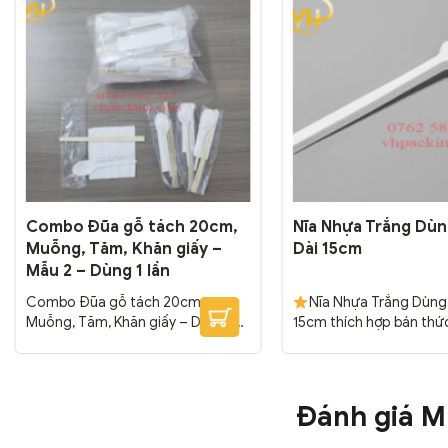
Combo Đũa gỗ tách 20cm,
Nĩa Nhựa Trắng Dùn
Muỗng, Tăm, Khăn giấy –
Dài 15cm
Mẫu 2 – Dùng 1 lần
Combo Đũa gỗ tách 20cm,
Nĩa Nhựa Trắng Dùng 
Muỗng, Tăm, Khăn giấy – Dùng 1
15cm thích hợp bán th
lần. Sử dụng có các quán cơm. đồ
đi beefsteak, bò né, bò l
ăn nhanh tiện dụng với nhiều mục
xào, mì ý… Nĩa nhựa trắ
đích. Đảm bảo an toàn vệ sinh
lần còn thích hợp sử dụ
tiệc sinh nhật, du lịch, c
Đánh giá 
Đóng gói: 5000 cái/thù