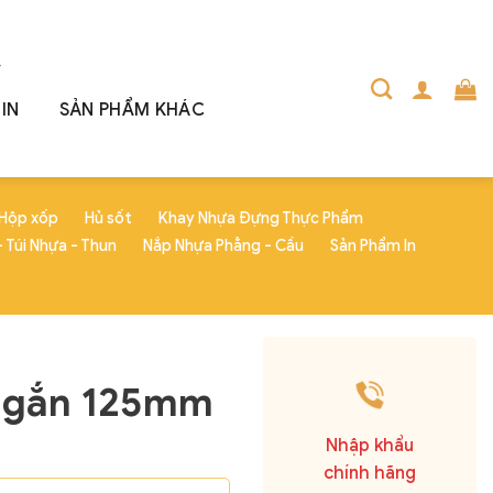
IN
SẢN PHẨM KHÁC
Hộp xốp
Hủ sốt
Khay Nhựa Đựng Thực Phẩm
 Túi Nhựa - Thun
Nắp Nhựa Phẳng - Cầu
Sản Phẩm In
Ngắn 125mm
Nhập khẩu
chính hãng