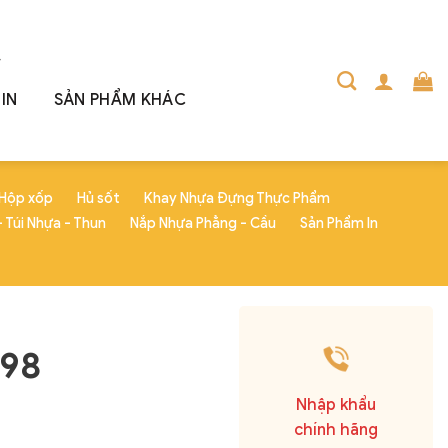
IN
SẢN PHẨM KHÁC
Hộp xốp
Hủ sốt
Khay Nhựa Đựng Thực Phẩm
 Túi Nhựa - Thun
Nắp Nhựa Phẳng - Cầu
Sản Phẩm In
 98
Nhập khẩu
chính hãng