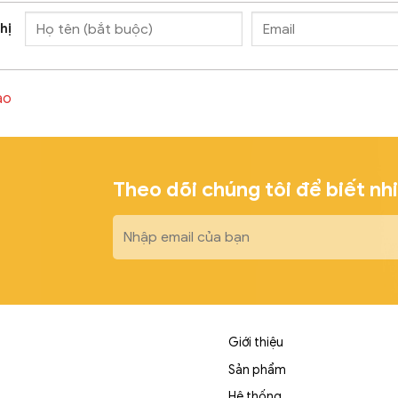
hị
ào
Theo dõi chúng tôi để biết nh
Giới thiệu
Sản phẩm
Hệ thống