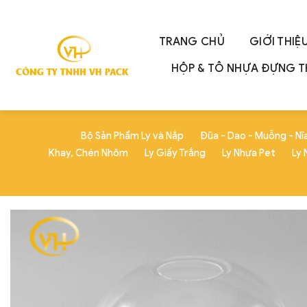
Skip
to
content
TRANG CHỦ
GIỚI THIỆ
HỘP & TÔ NHỰA ĐỰNG 
Bộ Sản Phẩm Ly và Nắp
Đũa - Dao - Muỗng - Nĩ
Khay, Chén Nhôm
Ly Giấy Trắng
Ly Nhựa Pet
Ly 