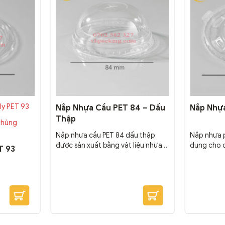
ly PET 93
Nắp Nhựa Cầu PET 84 – Dấu
Nắp Nhựa
Thập
thùng
Nắp nhựa cầu PET 84 dấu thập
Nắp nhựa p
được sản xuất bằng vật liệu nhựa
dụng cho c
T 93
PET với độ trong suốt cao. Dùng
uống dung 
cho các loại ly như PET 84 8oz đến
800ml, 900
12oz. Đóng Gói: 2000 cái/thùng
1500ml, t
dinh dưỡn
Nắp nhựa 
phổ biến 
như cháo di