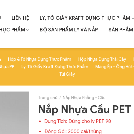
U
LIÊN HỆ
LY, TÔ GIẤY KRAFT ĐỰNG THỰC PHẨM
THỰC PHẨM
BỘ SẢN PHẨM LY VÀ NẮP
SẢN PHẨM 
a
Hộp & Tô Nhựa Đựng Thực Phẩm
Hộp Nhựa Đựng Trái Cây
Nhựa PP
Ly, Tô Giấy Kraft Đựng Thực Phẩm
Màng Ép - Ống Hút-
Túi Giấy
Trang chủ
/
Nắp Nhựa Phẳng - Cầu
Nắp Nhựa Cầu PET
Dung Tích: Dùng cho ly PET 98
Đóng Gói: 2000 cái/thùng