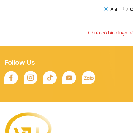
Anh
C
Chưa có bình luận n
Follow Us