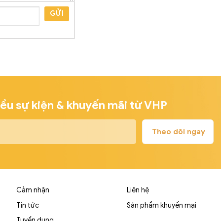
GỬI
iều sự kiện & khuyến mãi từ VHP
Cảm nhận
Liên hệ
Tin tức
Sản phẩm khuyến mại
Tuyển dụng