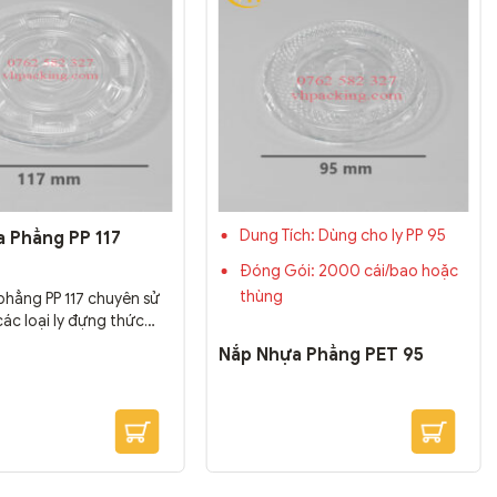
Dung Tích: Dùng cho ly PP 95
 Phẳng PP 117
Đóng Gói: 2000 cái/bao hoặc
thùng
hẳng PP 117 chuyên sử
ác loại ly đựng thức
tích lớn như 700ml,
Nắp Nhựa Phẳng PET 95
ml, 1000ml, 1300ml,
hố nhựa PP đựng cháo
g, soup nóng 500ml.
phẳng PP 177 được dùng
nhất cho các sản phẩm
nh dưỡng, trà tắc,...