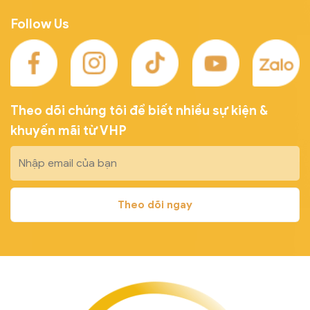
Follow Us
Theo dõi chúng tôi để biết nhiều sự kiện &
khuyến mãi từ VHP