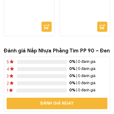
loại ly đựng thức uống
dung tích lớn như 700ml,
800ml, 900ml, 1000ml,
1300ml, 1500ml, thố nhựa
PP đựng cháo dinh dưỡng,
soup nóng 500ml. Nắp
nhựa phẳng PP 177 được
dùng phổ biến nhất cho
các sản phẩm như cháo
dinh dưỡng, trà tắc,...
Đánh giá Nắp Nhựa Phẳng Tim PP 90 – Đen
0%
| 0 đánh giá
5
0%
| 0 đánh giá
4
0%
| 0 đánh giá
3
0%
| 0 đánh giá
2
0%
| 0 đánh giá
1
ĐÁNH GIÁ NGAY