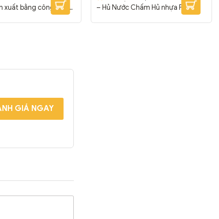
ản xuất bằng công nghệ
– Hủ Nước Chấm Hủ nhựa PP
Thiết kế đẹp mắt. Phần
5,5oz được sử dụng rộng rãi trong
hất liệu nhựa PP có khả
kinh doanh ăn uống. Hủ nhựa PP
hiệt tốt, làm nổi bật
2oz chuyên dùng để đựng sốt,
hực phẩm chứa bên
nước chấm, gia vị đi kèm món ăn.
ích thước: Φ 150 * 62
H.PP.5.5OZ.TTK
Kích Thước:
 liệu: ...
Miệng: 75 mm – Đáy: 53 mm –
Cao: 61 mm
Đóng...
NH GIÁ NGAY