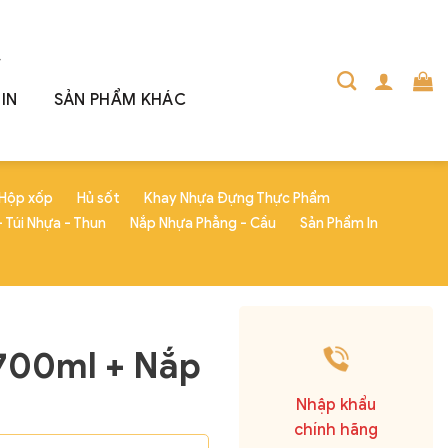
IN
SẢN PHẨM KHÁC
Hộp xốp
Hủ sốt
Khay Nhựa Đựng Thực Phẩm
 Túi Nhựa - Thun
Nắp Nhựa Phẳng - Cầu
Sản Phẩm In
700ml + Nắp
Nhập khẩu
chính hãng