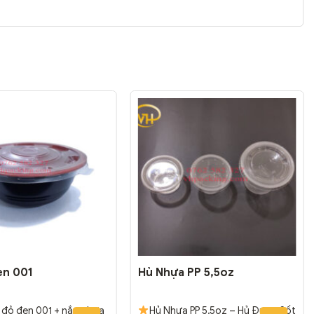
en 001
Hủ Nhựa PP 5,5oz
 đỏ đen 001 + nắp nhựa
Hủ Nhựa PP 5,5oz – Hủ Đựng Sốt