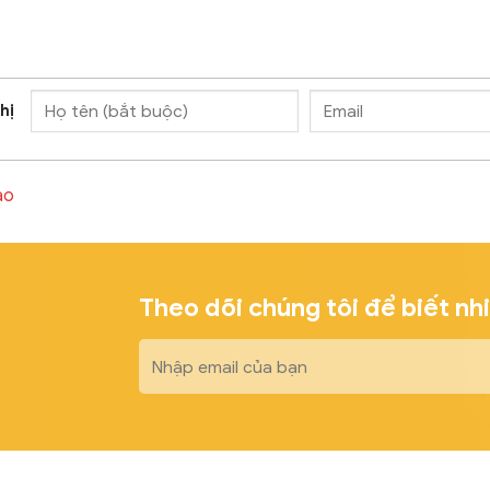
hị
ào
Theo dõi chúng tôi để biết nh