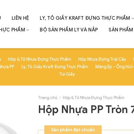
U
LIÊN HỆ
LY, TÔ GIẤY KRAFT ĐỰNG THỰC PHẨM
THỰC PHẨM
BỘ SẢN PHẨM LY VÀ NẮP
SẢN PHẨM 
a
Hộp & Tô Nhựa Đựng Thực Phẩm
Hộp Nhựa Đựng Trái Cây
Nhựa PP
Ly, Tô Giấy Kraft Đựng Thực Phẩm
Màng Ép - Ống Hút-
Túi Giấy
Trang chủ
/
Hộp & Tô Nhựa Đựng Thực Phẩm
Hộp Nhựa PP Tròn 
Sản phẩm đạt chuẩn