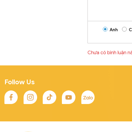
Anh
C
Chưa có bình luận n
Follow Us