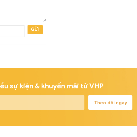
GỬI
iều sự kiện & khuyến mãi từ VHP