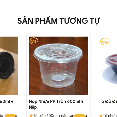
SẢN PHẨM TƯƠNG TỰ
60ml +
Hộp Nhựa PP Tròn 600ml +
Tô Đỏ Đ
Nắp
ợc sử dụng
Tô tròn 600ml + nắp sản xuất từ
Tô nhựa