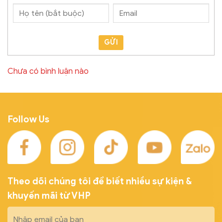
GỬI
Chưa có bình luận nào
Follow Us
Theo dõi chúng tôi để biết nhiều sự kiện &
khuyến mãi từ VHP