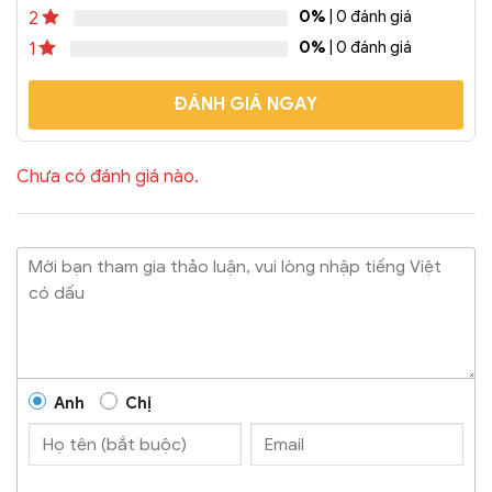
0%
| 0 đánh giá
2
thực phẩm...
0%
| 0 đánh giá
1
ĐÁNH GIÁ NGAY
Chưa có đánh giá nào.
Anh
Chị