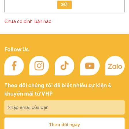
GỬI
Chưa có bình luận nào
Follow Us
Theo dõi chúng tôi để biết nhiều sự kiện &
khuyến mãi từ VHP