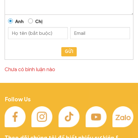
Anh
Chị
GỬI
Chưa có bình luận nào
Follow Us
Theo dõi chúng tôi để biết nhiều sự kiện &