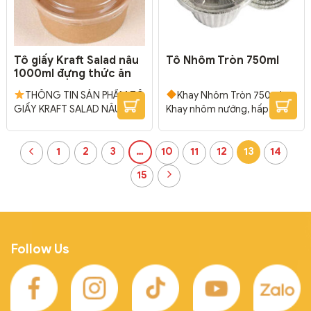
Tô giấy Kraft Salad nâu
Tô Nhôm Tròn 750ml
1000ml đựng thức ăn
THÔNG TIN SẢN PHẨM TÔ
Khay Nhôm Tròn 750ml –
GIẤY KRAFT SALAD NÂU
Khay nhôm nướng, hấp các
ĐỰNG THỨC ĂN + Chất liệu:
loại bánh, thịt, cá, rau củ…
Giấy Kraft + Kích
Sản phẩm dùng 1 lần, tiện lợi,
1
2
3
…
10
11
12
13
14
thước (Miệng x Đáy x Cao)
tiết kiệt thời gian lau rửa. Phù
TÔ GIẤY 150MM – Tô
hợp nướng bánh…
Kích
15
1000ml + nắp pet (pp): 15cm
thước: Đường kính 181mm x
x 12,8cm x 7,5cm
ĐÓNG
Cao 66mm
Đóng gói: 500
GÓI: 500 cái/thùng
bộ/thùng
Follow Us