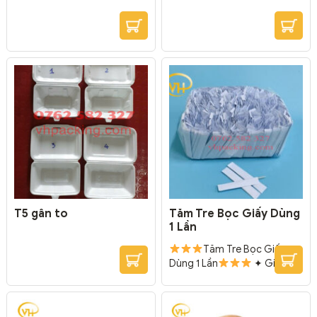
T5 gân to
Tăm Tre Bọc Giấy Dùng
1 Lần
Tăm Tre Bọc Giấy
Dùng 1 Lần
✦ Gia
công đẹp, bọc giấy đảm bảo
vệ sinh. ✦ Tăm tre bọc giấy
dùng 1 lần phù hợp dùng