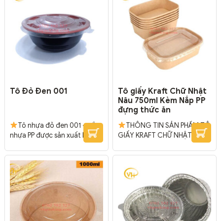
trong gia đình và các nhà
hàng, quán ăn phục vụ tại
chỗ hay mang đi
Đóng
gói: 1000 cái/ gói
Tô Đỏ Đen 001
Tô giấy Kraft Chữ Nhật
Nâu 750ml Kèm Nắp PP
đựng thức ăn
Tô nhựa đỏ đen 001 + nắp
THÔNG TIN SẢN PHẨM TÔ
nhựa PP được sản xuất bằng
GIẤY KRAFT CHỮ NHẬT
công nghệ hiện đại. Thiết kế
750ML Chất liệu: Giấy Kraft
đẹp mắt. Phần nắp dùng
TÔ GIẤY KRAFT CHỮ
chất liệu nhựa PP có khả
NHẬT 750ML – Tô 1000ml +
năng chịu nhiệt tốt, làm nổi
nắp PP: 168 mm x 120 mm x
bật màu sắc thực phẩm
65 mm
ĐÓNG GÓI: 300
chứa bên trong.
Kích
cái/thùng
thước: Φ 150 * 62 mm 🏵
Chất liệu: ...