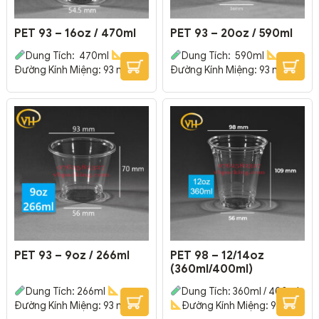
PET 93 – 16oz / 470ml
PET 93 – 20oz / 590ml
Dung Tích: 470ml
Dung Tích: 590ml
Đường Kính Miệng: 93 mm –
Đường Kính Miệng: 93 mm –
Đường Kính Đáy: 54.5 mm –
Đường Kính Đáy: 56 mm –
Cao: 133 mm
Thường
Cao: 158 mm
Thường
được dùng trong các hệ
được dùng trong các hệ
thống & cửa hàng trà sữa,
thống & cửa hàng trà sữa,
coffee, rau má, sinh tố, nước
coffee, rau má, sinh tố, nước
ép trái cây.
Chất nhựa
ép trái cây.
Chất nhựa
trong suốt, cao cấp, cứng
trong suốt, cao cấp, cứng
cáp, độ bền cao.
Có thể In
cáp, độ bền cao.
Có thể In
được Logo cửa...
được Logo cửa...
PET 93 – 9oz / 266ml
PET 98 – 12/14oz
(360ml/400ml)
Dung Tích: 266ml
Dung Tích: 360ml / 400ml
Đường Kính Miệng: 93 mm –
Đường Kính Miệng: 98 mm