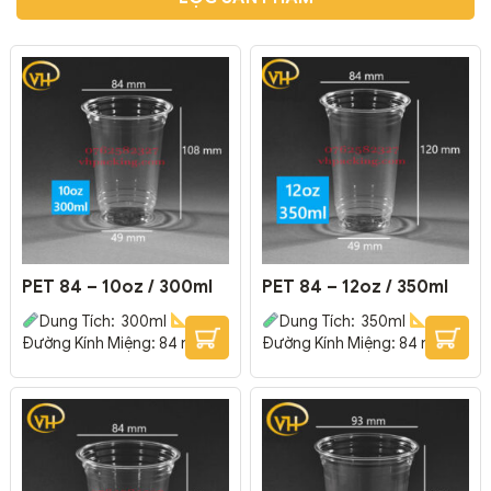
PET 84 – 10oz / 300ml
PET 84 – 12oz / 350ml
Dung Tích: 300ml
Dung Tích: 350ml
Đường Kính Miệng: 84 mm –
Đường Kính Miệng: 84 mm –
Đường Kính Đáy: 49 mm –
Đường Kính Đáy: 49 mm –
Cao: 108 mm
Thường
Cao: 122 mm
Thường
được dùng trong các hệ
được dùng trong các hệ
thống & cửa hàng trà sữa,
thống & cửa hàng trà sữa,
coffee, rau má, sinh tố, nước
coffee, rau má, sinh tố, nước
ép trái cây.
Chất nhựa
ép trái cây.
Chất nhựa