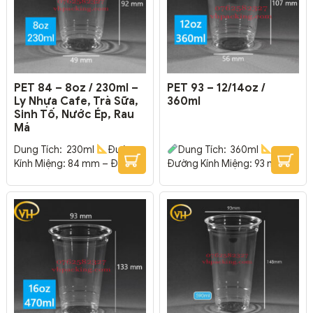
trong suốt, cao cấp, cứng
trong suốt, cao cấp, cứng
cáp, độ bền cao.
Có thể In
cáp, độ bền cao.
Có thể In
được Logo cửa...
được Logo cửa hàng...
PET 84 – 8oz / 230ml –
PET 93 – 12/14oz /
Ly Nhựa Cafe, Trà Sữa,
360ml
Sinh Tố, Nước Ép, Rau
Má
Dung Tích: 230ml
Đường
Dung Tích: 360ml
Kính Miệng: 84 mm – Đường
Đường Kính Miệng: 93 mm –
Kính Đáy: 49 mm – Cao: 92
Đường Kính Đáy: 56 mm –
mm
Thường được dùng
Cao: 107 mm
Thường
trong các hệ thống & cửa
được dùng trong các hệ
hàng trà sữa, coffee, rau má,
thống & cửa hàng trà sữa,
sinh tố, nước ép trái cây.
coffee, rau má, sinh tố, nước
Chất nhựa trong suốt, cao
ép trái cây.
Chất nhựa
cấp, cứng cáp, độ bền cao.
trong suốt, cao cấp, cứng
Có thể In được Logo cửa...
cáp, độ bền cao.
Có thể In
được Logo cửa...