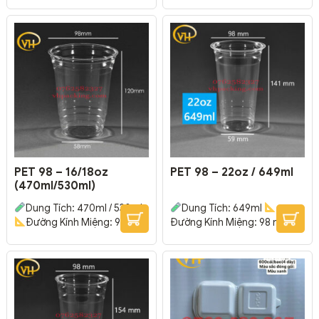
Đường Kính Đáy: 56 mm –
– Đường Kính Đáy: 56 mm –
Cao: 70 mm
Thường được
Cao: 109 mm
Thường
dùng trong các hệ thống &
được dùng trong các hệ
cửa hàng Kem, Yogurt,
thống & cửa hàng trà sữa,
Moosse.
Chất nhựa trong
coffee, rau má, sinh tố, nước
suốt, cao cấp, cứng cáp, độ
ép trái cây.
Chất nhựa
bền cao.
Có thể In được
trong suốt, cao cấp, cứng
Logo cửa hàng và hệ thống
cáp, độ bền cao.
Có thể In
của bạn lên thân trên ly...
được Logo cửa...
PET 98 – 16/18oz
PET 98 – 22oz / 649ml
(470ml/530ml)
Dung Tích: 470ml / 530ml
Dung Tích: 649ml
Đường Kính Miệng: 98 mm
Đường Kính Miệng: 98 mm –
– Đường Kính Đáy: 58 mm –
Đường Kính Đáy: 59 mm –
Cao: 120 mm
Thường
Cao: 141 mm
Thường
được dùng trong các hệ
được dùng trong các hệ
thống & cửa hàng trà sữa,
thống & cửa hàng trà sữa,
coffee, rau má, sinh tố, nước
coffee, rau má, sinh tố, nước
ép trái cây.
Chất nhựa
ép trái cây.
Chất nhựa