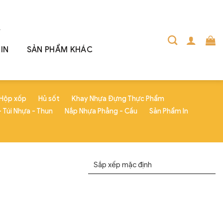
IN
SẢN PHẨM KHÁC
Hộp xốp
Hủ sốt
Khay Nhựa Đựng Thực Phẩm
 Túi Nhựa - Thun
Nắp Nhựa Phẳng - Cầu
Sản Phẩm In