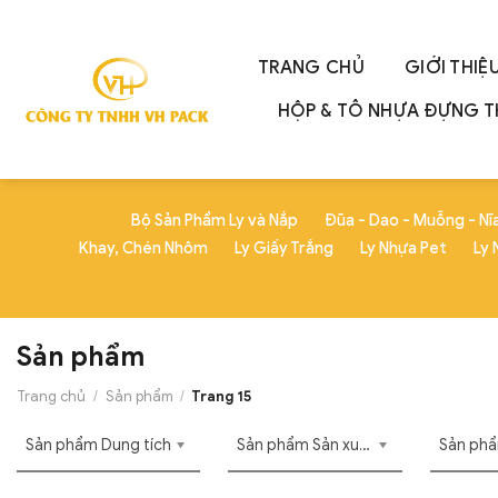
Skip
to
content
TRANG CHỦ
GIỚI THIỆ
HỘP & TÔ NHỰA ĐỰNG 
Bộ Sản Phẩm Ly và Nắp
Đũa - Dao - Muỗng - Nĩ
Khay, Chén Nhôm
Ly Giấy Trắng
Ly Nhựa Pet
Ly 
Sản phẩm
Trang chủ
/
Sản phẩm
/
Trang 15
Sản phẩm Dung tích
Sản phẩm Sản xuất
Sản phẩ