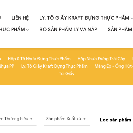
U
LIÊN HỆ
LY, TÔ GIẤY KRAFT ĐỰNG THỰC PHẨM
THỰC PHẨM
BỘ SẢN PHẨM LY VÀ NẮP
SẢN PHẨM 
a
Hộp & Tô Nhựa Đựng Thực Phẩm
Hộp Nhựa Đựng Trái Cây
Nhựa PP
Ly, Tô Giấy Kraft Đựng Thực Phẩm
Màng Ép - Ống Hút-
Túi Giấy
m Thương hiệu
Sản phẩm Xuất xứ
Lọc sản phẩm