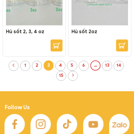
– Đáy: 53 mm – Cao: 61 mm
Đóng...
Hủ sốt 2, 3, 4 oz
Hủ sốt 2oz
1
2
3
4
5
6
…
13
14
15
Follow Us