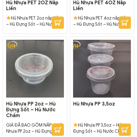
Hủ Nhựa PET 2OZ Nắp
Hủ Nhựa PET 4OZ Nắp
Liền
Liền
Hủ Nhựa PET 2oz nắp liền
Hủ Nhựa PET 4oz nắp liền
– Hủ Đựng Sốt – Hủ Nước
– Hủ Đựng Sốt – Hủ Nước
Chấm Hủ nhựa PET 2oz nắp
Chấm Hủ nhựa PET 4oz nắp
liền được sử dụng rộng rãi
liền được sử dụng rộng rãi
trong kinh doanh ăn uống.
trong kinh doanh ăn uống.
Hủ nhựa PET 2oz chuyên
Hủ nhựa PET 2oz chuyên
dùng để đựng sốt, nước
dùng để đựng sốt, nước
chấm, gia vị đi kèm món ăn.
chấm, gia vị đi kèm món ăn.
Kích Thước: Miệng: 65
H.PET.4OZ.NL.UK
Kích
mm – Đáy: 30 mm...
Thước: Miệng: 80 mm –
Đáy: 45...
Hủ Nhựa PP 2oz – Hủ
Hủ Nhựa PP 3,5oz
Đựng Sốt – Hủ Nước
Chấm
GIÁ ĐÃ BAO GỒM NẮP
Hủ
Hủ Nhựa PP 3,5oz – Hủ
Nhựa PP 2oz – Hủ Đựng Sốt
Đựng Sốt – Hủ Nước Chấm