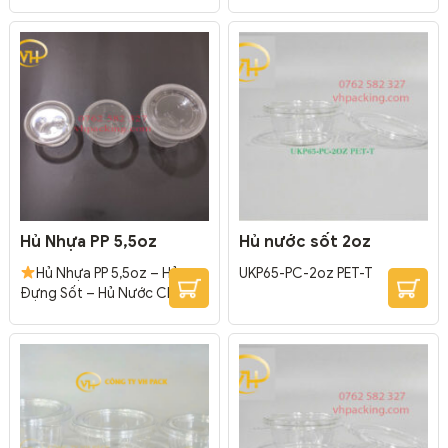
– Hủ Nước Chấm Hủ nhựa PP
Hủ nhựa PP 3,5oz được sử
2oz được sử dụng rộng rãi
dụng rộng rãi trong kinh
trong kinh doanh ăn uống.
doanh ăn uống. Hủ nhựa PP
Hủ nhựa PP 2oz chuyên dùng
2oz chuyên dùng để đựng
để đựng sốt, nước chấm, gia
sốt, nước chấm, gia vị đi kèm
vị đi kèm món ăn.
món ăn. H.PP.3.5OZ.TTK
H.PP.2OZ.TTK
Kích Thước:
Kích Thước: Miệng: 75 mm
Miệng: 61 mm – ...
– Đáy: 54 mm – Cao: 37 mm
Đóng...
Hủ Nhựa PP 5,5oz
Hủ nước sốt 2oz
Hủ Nhựa PP 5,5oz – Hủ
UKP65-PC-2oz PET-T
Đựng Sốt – Hủ Nước Chấm
Hủ nhựa PP 5,5oz được sử
dụng rộng rãi trong kinh
doanh ăn uống. Hủ nhựa PP
2oz chuyên dùng để đựng
sốt, nước chấm, gia vị đi kèm
món ăn. H.PP.5.5OZ.TTK
Kích Thước: Miệng: 75 mm