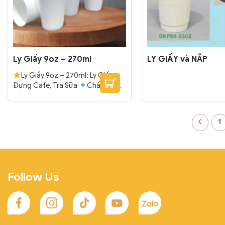
Ly Giấy 9oz – 270ml
LY GIẤY và NẮP
Ly Giấy 9oz – 270ml; Ly Giấy
Đựng Cafe, Trà Sữa
Chất liệu
giấy trắng cao cấp, chắc chắn.
Tráng 2 lớp PE bên trong, ngoài,
chống thấm.
Đóng gói: 1000
1
cái/thùng
Follow Us