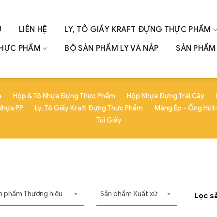
U
LIÊN HỆ
LY, TÔ GIẤY KRAFT ĐỰNG THỰC PHẨM
THỰC PHẨM
BỘ SẢN PHẨM LY VÀ NẮP
SẢN PHẨM 
a
Hộp & Tô Nhựa Đựng Thực Phẩm
Hộp Nhựa Đựng Trái Cây
Nhựa PP
Ly, Tô Giấy Kraft Đựng Thực Phẩm
Màng Ép - Ống Hút-
Túi Giấy
n phẩm Thương hiệu
Sản phẩm Xuất xứ
Lọc s