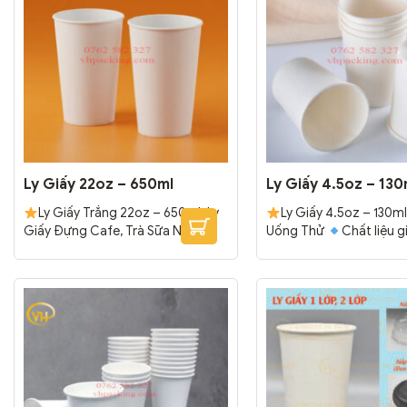
Ly Giấy 22oz – 650ml
Ly Giấy 4.5oz – 130
Ly Giấy Trắng 22oz – 650ml; Ly
Ly Giấy 4.5oz – 130ml
Giấy Đựng Cafe, Trà Sữa Nóng,
Uống Thử
Chất liệu g
Lạnh
Chất liệu giấy trắng cao
cao cấp, chắc chắn.
T
cấp, chắc chắn.
Tráng 2 lớp PE
PE bên trong, chống th
bên trong, chống thấm.
Đóng
Đóng gói: 1000 cái/thù
gói: 1000 cái/thùng