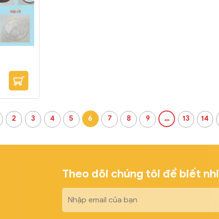
2
3
4
5
6
7
8
9
…
13
14
Theo dõi chúng tôi để biết nh