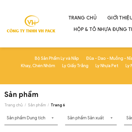
Skip
to
content
TRANG CHỦ
GIỚI THIỆ
HỘP & TÔ NHỰA ĐỰNG 
Bộ Sản Phẩm Ly và Nắp
Đũa - Dao - Muỗng - Nĩ
Khay, Chén Nhôm
Ly Giấy Trắng
Ly Nhựa Pet
Ly 
Sản phẩm
Trang chủ
/
Sản phẩm
/
Trang 6
Sản phẩm Dung tích
Sản phẩm Sản xuất
Sả