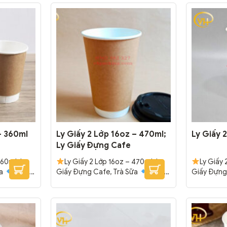
– 360ml
Ly Giấy 2 Lớp 16oz – 470ml;
Ly Giấy 
Ly Giấy Đựng Cafe
360ml; Ly
Ly Giấy 2 Lớp 16oz – 470ml; Ly
Ly Giấy 
ữa
Chất
Giấy Đựng Cafe, Trà Sữa
Chất
Giấy Đựng
 chắc chắn.
liệu giấy trắng cao cấp, chắc chắn.
liệu giấy 
ng, ngoài,
Tráng 2 lớp PE bên trong, ngoài,
Tráng 2 
i: 1000
chống thấm.
Đóng gói: 1000
chống th
cái/thùng
cái/thùng