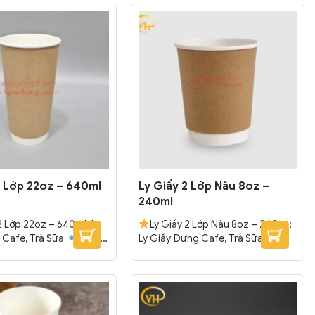
2 Lớp 22oz – 640ml
Ly Giấy 2 Lớp Nâu 8oz –
240ml
2 Lớp 22oz – 640ml; Ly
Ly Giấy 2 Lớp Nâu 8oz – 240ml;
 Cafe, Trà Sữa
Chất
Ly Giấy Đựng Cafe, Trà Sữa
trắng cao cấp, chắc chắn.
Chất liệu giấy trắng cao cấp, chắc
lớp PE bên trong, ngoài,
chắn.
Tráng 2 lớp PE bên trong,
ấm.
Đóng gói: 1000
ngoài, chống thấm.
Đóng
gói: 500 cái/thùng