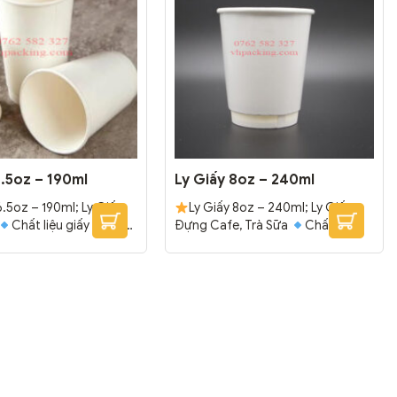
6.5oz – 190ml
Ly Giấy 8oz – 240ml
6.5oz – 190ml; Ly Giấy
Ly Giấy 8oz – 240ml; Ly Giấy
Chất liệu giấy trắng
Đựng Cafe, Trà Sữa
Chất liệu
chắc chắn.
Tráng 1 lớp
giấy trắng cao cấp, chắc chắn.
ng, chống thấm.
Tráng 2 lớp PE bên trong, ngoài,
1000 cái/thùng
chống thấm.
Đóng gói: 1000
cái/thùng