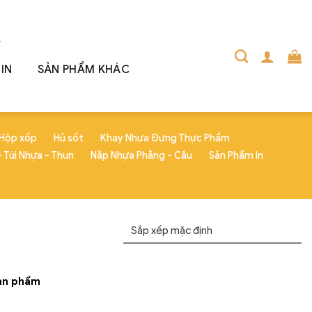
IN
SẢN PHẨM KHÁC
Hộp xốp
Hủ sốt
Khay Nhựa Đựng Thực Phẩm
 Túi Nhựa - Thun
Nắp Nhựa Phẳng - Cầu
Sản Phẩm In
ản phẩm