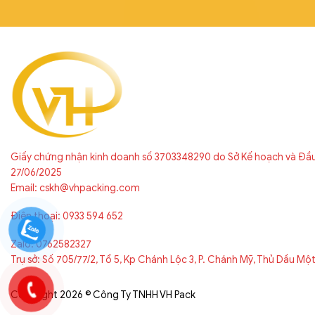
Giấy chứng nhận kinh doanh số 3703348290 do Sở Kế hoạch và Đầ
27/06/2025
Email: cskh@vhpacking.com
Điện thoại: 0933 594 652
Zalo: 0762582327
Trụ sở: Số 705/77/2, Tổ 5, Kp Chánh Lộc 3, P. Chánh Mỹ, Thủ Dầu Mộ
Copyright 2026 © Công Ty TNHH VH Pack