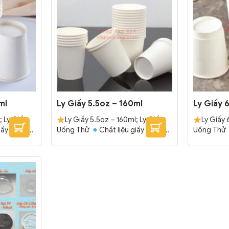
ml
Ly Giấy 5.5oz – 160ml
Ly Giấy 
; Ly Giấy
Ly Giấy 5.5oz – 160ml; Ly Giấy
Ly Giấy 
iấy trắng
Uống Thử
Chất liệu giấy trắng
Uống Thử
ráng 1 lớp
cao cấp, chắc chắn.
Tráng 1 lớp
cao cấp, 
ấm.
PE bên trong, chống thấm.
PE bên tro
ng
Đóng gói: 1000 cái/thùng
Đóng gói: 