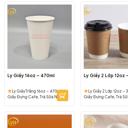
Ly Giấy 16oz – 470ml
Ly Giấy 2 Lớp 12oz 
Ly GiấyTrắng 16oz – 470ml; Ly
Ly Giấy 2 Lớp 12oz – 
Giấy Đựng Cafe, Trà Sữa Nóng,
Giấy Đựng Cafe, Trà S
Lạnh
Chất liệu giấy trắng cao
liệu giấy trắng cao cấp,
cấp, chắc chắn.
Tráng 2 lớp PE
Tráng 2 lớp PE bên tro
bên trong, chống thấm.
Đóng
chống thấm.
Đóng gó
gói: 1000 cái/thùng
cái/thùng